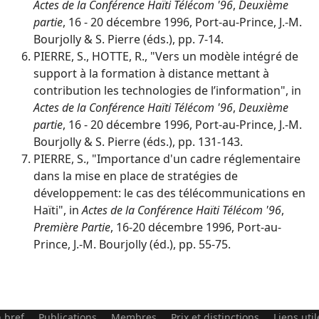
Actes de la Conférence
Haïti Télécom '96
,
Deuxième
partie
, 16 - 20 décembre 1996, Port-au-Prince, J.-M.
Bourjolly & S. Pierre (éds.), pp. 7-14.
PIERRE, S., HOTTE, R., "Vers un modèle intégré de
support à la formation à distance mettant à
contribution les technologies de l’information", in
Actes de la Conférence
Haïti Télécom '96
,
Deuxième
partie
, 16 - 20 décembre 1996, Port-au-Prince, J.-M.
Bourjolly & S. Pierre (éds.), pp. 131-143.
PIERRE, S., "Importance d'un cadre réglementaire
dans la mise en place de stratégies de
développement: le cas des télécommunications en
Haïti", in
Actes de la Conférence
Haïti Télécom '96
,
Première Partie
, 16-20 décembre 1996, Port-au-
Prince, J.-M. Bourjolly (éd.), pp. 55-75.
 bref
Publications
Membres
Prix et distinctions
Liens util