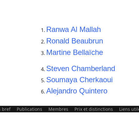
Ranwa Al Mallah
Ronald Beaubrun
Martine
Bellaïche
Steven Chamberland
Soumaya Cherkaoui
Alejandro Quintero
 bref
Publications
Membres
Prix et distinctions
Liens util